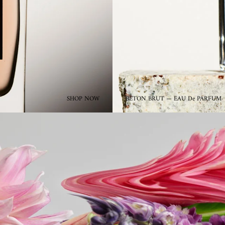
SHOP NOW
BETON BRUT — EAU De PARFUM